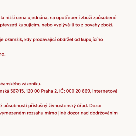
la nižší cena ujednána, na opotřebení zboží způsobené 
řevzetí kupujícím, nebo vyplývá-li to z povahy zboží.
e okamžik, kdy prodávající obdržel od kupujícího 
ho.
bčanského zákoníku.
ká 567/15, 120 00 Praha 2, IČ: 000 20 869, internetová 
é působnosti příslušný živnostenský úřad. Dozor 
e vymezeném rozsahu mimo jiné dozor nad dodržováním 