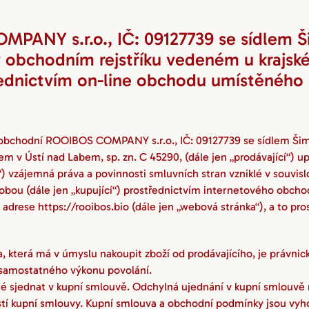
PANY s.r.o., IČ: 09127739 se sídlem Ši
v obchodním rejstříku vedeném u krajsk
řednictvím on-line obchodu umístěného 
bchodní ROOIBOS COMPANY s.r.o., IČ: 09127739 se sídlem Šimáčk
v Ústí nad Labem, sp. zn. C 45290, (dále jen „prodávající“) upra
) vzájemná práva a povinnosti smluvních stran vzniklé v souvislo
obou (dále jen „kupující“) prostřednictvím internetového obcho
rese https://rooibos.bio (dále jen „webová stránka“), a to pro
 která má v úmyslu nakoupit zboží od prodávajícího, je právnick
 samostatného výkonu povolání.
 sjednat v kupní smlouvě. Odchylná ujednání v kupní smlouvě
í kupní smlouvy. Kupní smlouva a obchodní podmínky jsou vyhot