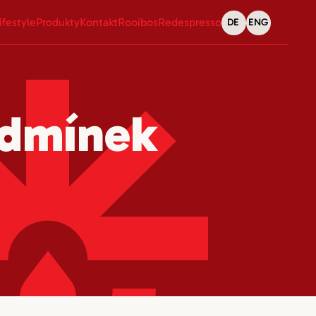
ifestyle
Produkty
Kontakt
Rooibos
Redespresso
DE
ENG
odmínek