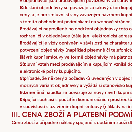
v objednávce jsou prodávajícím považovány za správn
Odeslání objednávky se považuje za takový úkon kupuj
ceny, a je pro smluvní strany závazným návrhem kupn
s těmito obchodními podmínkami na webové stránce a
Prodávající neprodleně po obdržení objednávky toto ob
rozhraní či v objednávce (dále jen „elektronická adresa
Prodávající je vždy oprávněn v závislosti na charakte
potvrzení objednávky (například písemně či telefonick
Návrh kupní smlouvy ve formě objednávky má platnos
Smluvní vztah mezi prodávajícím a kupujícím vzniká dor
elektronické pošty kupujícího.
V případě, že některý z požadavků uvedených v objedn
možných variant objednávky a vyžádá si stanovisko kup
Pozměněná nabídka se považuje za nový návrh kupní sm
Kupující souhlasí s použitím komunikačních prostředků 
v souvislosti s uzavřením kupní smlouvy (náklady na int
III. CENA ZBOŽÍ A PLATEBNÍ PODM
Cenu zboží a případné náklady spojené s dodáním zboží dl