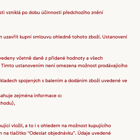
 vzniklá po dobu účinnosti předchozího znění 
 uzavřít kupní smlouvu ohledně tohoto zboží. Ustanovení 
vedeny včetně daně z přidané hodnoty a všech 
u. Tímto ustanovením není omezena možnost prodávajícího 
kladech spojených s balením a dodáním zboží uvedené ve 
sahuje zejména informace o:
chodu),
cí vložil, a to i s ohledem na možnost kupujícího 
ím na tlačítko “Odeslat objednávku”. Údaje uvedené 