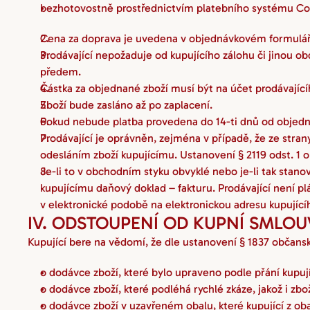
bezhotovostně prostřednictvím platebního systému C
Cena za doprava je uvedena v objednávkovém formulář
Prodávající nepožaduje od kupujícího zálohu či jinou 
předem.
Částka za objednané zboží musí být na účet prodávající
Zboží bude zasláno až po zaplacení.
Pokud nebude platba provedena do 14-ti dnů od objedn
Prodávající je oprávněn, zejména v případě, že ze stra
odesláním zboží kupujícímu. Ustanovení § 2119 odst. 1 
Je-li to v obchodním styku obvyklé nebo je-li tak stan
kupujícímu daňový doklad – fakturu. Prodávající není pl
v elektronické podobě na elektronickou adresu kupující
IV. ODSTOUPENÍ OD KUPNÍ SMLOU
Kupující bere na vědomí, že dle ustanovení § 1837 občans
o dodávce zboží, které bylo upraveno podle přání kupu
o dodávce zboží, které podléhá rychlé zkáze, jakož i zb
o dodávce zboží v uzavřeném obalu, které kupující z oba