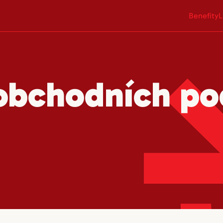
Benefity
L
 obchodních p