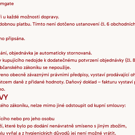
omgate
i u každé možnosti dopravy.
obdobnou platbu. Tímto není dotčeno ustanovení čl. 6 obchodníc
ho připsána.
ání, objednávka je automaticky stornovaná.
ny kupujícího nedojde k dodatečnému potvrzení objednávky (čl. 8
občanského zákoníku se nepoužije.
oveno obecně závaznými právními předpisy, vystaví prodávající 
átcem daně z přidané hodnoty. Daňový doklad – fakturu vystaví pr
ho.
VY
kého zákoníku, nelze mimo jiné odstoupit od kupní smlouvy:
jícího nebo pro jeho osobu
oží, které bylo po dodání nenávratně smíseno s jiným zbožím,
lu vyňal a z hygienických důvodů jej není možné vrátit.