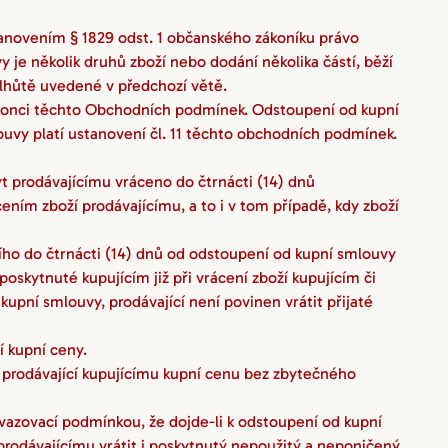
stanovením § 1829 odst. 1 občanského zákoníku právo 
je několik druhů zboží nebo dodání několika částí, běží 
 lhůtě uvedené v předchozí větě.
 konci těchto Obchodních podmínek. Odstoupení od kupní 
vy platí ustanovení čl. 11 těchto obchodních podmínek. 
 prodávajícímu vráceno do čtrnácti (14) dnů 
ním zboží prodávajícímu, a to i v tom případě, kdy zboží 
ího do čtrnácti (14) dnů od odstoupení od kupní smlouvy 
poskytnuté kupujícím již při vrácení zboží kupujícím či 
upní smlouvy, prodávající není povinen vrátit přijaté 
í kupní ceny.
 prodávající kupujícímu kupní cenu bez zbytečného 
vazovací podmínkou, že dojde-li k odstoupení od kupní 
rodávajícímu vrátit i poskytnutý nepoužitý a neponičený 