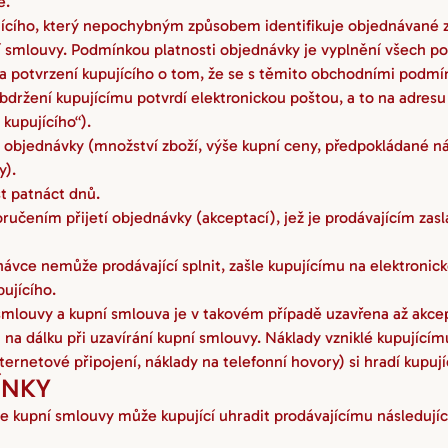
é.
ícího, který nepochybným způsobem identifikuje objednávané zb
í smlouvy. Podmínkou platnosti objednávky je vyplnění všech p
 potvrzení kupujícího o tom, že se s těmito obchodními podmí
držení kupujícímu potvrdí elektronickou poštou, a to na adresu
 kupujícího“).
ru objednávky (množství zboží, výše kupní ceny, předpokládané n
y).
t patnáct dnů.
učením přijetí objednávky (akceptací), jež je prodávajícím zasl
ávce nemůže prodávající splnit, zašle kupujícímu na elektroni
ujícího.
louvy a kupní smlouva je v takovém případě uzavřena až akcept
na dálku při uzavírání kupní smlouvy. Náklady vzniklé kupujícím
ernetové připojení, náklady na telefonní hovory) si hradí kupují
ÍNKY
e kupní smlouvy může kupující uhradit prodávajícímu následují