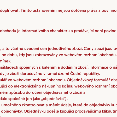
oplňovat. Tímto ustanovením nejsou dotčena práva a povinnosti
bchodu je informativního charakteru a prodávající není povinen
 a to včetně uvedení cen jednotlivého zboží. Ceny zboží jsou u
osti po dobu, kdy jsou zobrazovány ve webovém rozhraní obchod
mínek.
ákladech spojených s balením a dodáním zboží. Informace o ná
dy je zboží doručováno v rámci území České republiky.
rmulář ve webovém rozhraní obchodu. Objednávkový formulář ob
ující do elektronického nákupního košíku webového rozhraní ob
vaném způsobu doručení objednávaného zboží a
ále společně jen jako „objednávka“).
umožněno zkontrolovat a měnit údaje, které do objednávky kupují
do objednávky. Objednávku odešle kupující prodávajícímu kliknut