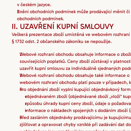
v českém jazyce.
Znění obchodních podmínek může prodávající měnit či d
obchodních podmínek.
II. UZAVŘENÍ KUPNÍ SMLOUVY
Veškerá prezentace zboží umístěná ve webovém rozhraní o
§ 1732 odst. 2 občanského zákoníku se nepoužije.
Webové rozhraní obchodu obsahuje informace o zboží,
souvisejících poplatků. Ceny zboží zůstávají v platn
uzavřít kupní smlouvu za individuálně sjednaných pod
Webové rozhraní obchodu obsahuje také informace o n
webovém rozhraní obchodu platí pouze v případech, k
Pro objednání zboží vyplní kupující objednávkový fo
objednávaném zboží (objednávané zboží „vloží“ kup
způsobu úhrady kupní ceny zboží, údaje o požado
informace o nákladech spojených s dodáním zboží (d
Před zasláním objednávky prodávajícímu je kupujícímu 
zjišťovat a opravovat chyby vzniklé při zadávání dat 