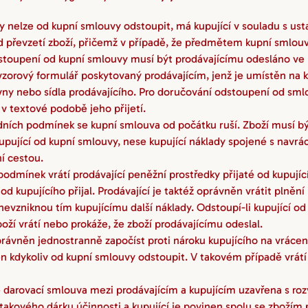
 kdy nelze od kupní smlouvy odstoupit, má kupující v souladu s u
d převzetí zboží, přičemž v případě, že předmětem kupní smlouvy 
dstoupení od kupní smlouvy musí být prodávajícímu odesláno ve
vzorový formulář poskytovaný prodávajícím, jenž je umístěn na
y nebo sídla prodávajícího. Pro doručování odstoupení od smlou
v textové podobě jeho přijetí.
ních podmínek se kupní smlouva od počátku ruší. Zboží musí být
ující od kupní smlouvy, nese kupující náklady spojené s navráce
í cestou.
odmínek vrátí prodávající peněžní prostředky přijaté od kupujíc
 kupujícího přijal. Prodávající je taktéž oprávněn vrátit plnění 
vzniknou tím kupujícímu další náklady. Odstoupí-li kupující od k
oží vrátí nebo prokáže, že zboží prodávajícímu odeslal.
právněn jednostranně započíst proti nároku kupujícího na vrácen
ěn kdykoliv od kupní smlouvy odstoupit. V takovém případě vrátí
e darovací smlouva mezi prodávajícím a kupujícím uzavřena s roz
kového dárku účinnosti a kupující je povinen spolu se zbožím p