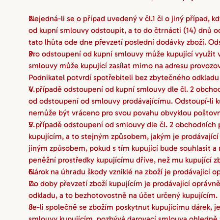
Nejedná-li se o případ uvedený v čl.1 či o jiný případ,
od kupní smlouvy odstoupit, a to do čtrnácti (14) dnů o
tato lhůta ode dne převzetí poslední dodávky zboží. O
Pro odstoupení od kupní smlouvy může kupující využit 
smlouvy může kupující zasílat mimo na adresu provozovn
Podnikatel potvrdí spotřebiteli bez zbytečného odkladu 
V případě odstoupení od kupní smlouvy dle čl. 2 obchod
od odstoupení od smlouvy prodávajícímu. Odstoupí-li kup
nemůže být vráceno pro svou povahu obvyklou poštovn
V případě odstoupení od smlouvy dle čl. 2 obchodních p
kupujícím, a to stejným způsobem, jakým je prodávající od
jiným způsobem, pokud s tím kupující bude souhlasit a ne
peněžní prostředky kupujícímu dříve, než mu kupující zb
Nárok na úhradu škody vzniklé na zboží je prodávající o
Do doby převzetí zboží kupujícím je prodávající oprávn
odkladu, a to bezhotovostně na účet určený kupujícím.
Je-li společně se zbožím poskytnut kupujícímu dárek, j
smlouvy kupujícím, pozbývá darovací smlouva ohledně ta