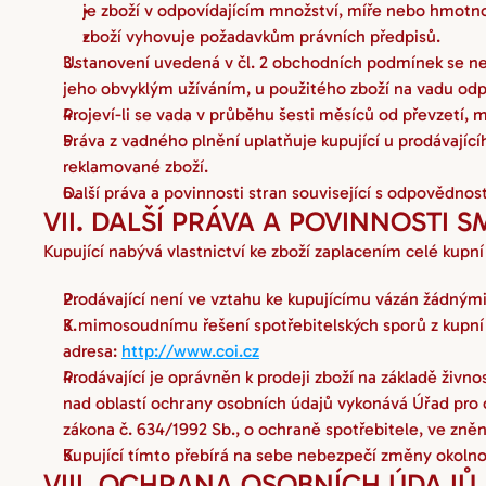
je zboží v odpovídajícím množství, míře nebo hmotno
zboží vyhovuje požadavkům právních předpisů.
Ustanovení uvedená v čl. 2 obchodních podmínek se nepo
jeho obvyklým užíváním, u použitého zboží na vadu odpov
Projeví-li se vada v průběhu šesti měsíců od převzetí, má
Práva z vadného plnění uplatňuje kupující u prodávající
reklamované zboží.
Další práva a povinnosti stran související s odpovědnos
VII. DALŠÍ PRÁVA A POVINNOSTI 
Kupující nabývá vlastnictví ke zboží zaplacením celé kupní
Prodávající není ve vztahu ke kupujícímu vázán žádnými
K mimosoudnímu řešení spotřebitelských sporů z kupní s
adresa: 
http://www.coi.cz
Prodávající je oprávněn k prodeji zboží na základě živn
nad oblastí ochrany osobních údajů vykonává Úřad pr
zákona č. 634/1992 Sb., o ochraně spotřebitele, ve zněn
Kupující tímto přebírá na sebe nebezpečí změny okolnos
VIII. OCHRANA OSOBNÍCH ÚDAJŮ