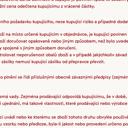
ržní cena odečtena kupujícímu z vrácené částky.
tního požadavku kupujícího, nese kupující riziko a případné do
ží na místo určené kupujícím v objednávce, je kupující povinen p
zboží doručovat opakovaně nebo jiným způsobem, než bylo uveden
y spojené s jiným způsobem doručení.
ntrolovat neporušenost obalů zboží a v případě jakýchkoliv závad
ásilky nemusí kupující zásilku od přepravce převzít.
 plnění se řídí příslušnými obecně závaznými předpisy (zejména 
nemá vady. Zejména prodávající odpovídá kupujícímu, že v době, k
í-li ujednání, má takové vlastnosti, které prodávající nebo výrob
jící uvádí nebo ke kterému se zboží tohoto druhu obvykle používá
vzorku nebo předloze, byla-li jakost nebo provedení určeno p