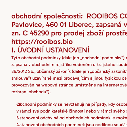
obchodní společnosti:  ROOIBOS COM
Pavlovice, 460 01 Liberec, zapsaná 
zn. C 45290 pro prodej zboží prost
https://rooibos.bio
I. ÚVODNÍ USTANOVENÍ
Tyto obchodní podmínky (dále jen „obchodní podmínky“) o
zapsaná v obchodním rejstříku vedeném u krajského soudem 
89/2012 Sb., občanský zákoník (dále jen „občanský zákoník“
smlouva“) uzavírané mezi prodávajícím a jinou fyzickou os
provozován na webové stránce umístněné na internetové ad
rozhraní obchodu“).
Obchodní podmínky se nevztahují na případy, kdy osoba,
v rámci své podnikatelské činnosti nebo v rámci svého
Ustanovení odchylná od obchodních podmínek je možné
Ustanovení obchodních podmínek jsou nedílnou součást