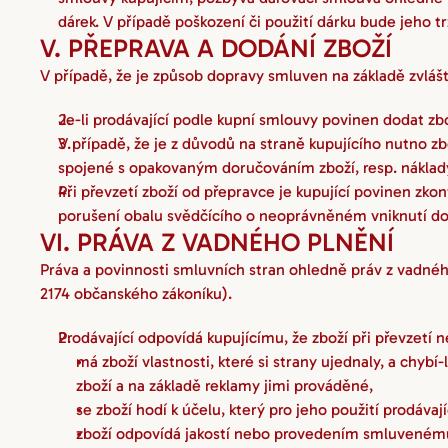
dárek. V případě poškození či použití dárku bude jeho t
V. PŘEPRAVA A DODÁNÍ ZBOŽÍ
V případě, že je způsob dopravy smluven na základě zvláš
Je-li prodávající podle kupní smlouvy povinen dodat zbo
V případě, že je z důvodů na straně kupujícího nutno 
spojené s opakovaným doručováním zboží, resp. náklad
Při převzetí zboží od přepravce je kupující povinen zko
porušení obalu svědčícího o neoprávněném vniknutí do z
VI. PRÁVA Z VADNÉHO PLNĚNÍ
Práva a povinnosti smluvních stran ohledně práv z vadného
2174 občanského zákoníku).
Prodávající odpovídá kupujícímu, že zboží při převzetí 
má zboží vlastnosti, které si strany ujednaly, a chyb
zboží a na základě reklamy jimi prováděné,
se zboží hodí k účelu, který pro jeho použití prodáva
zboží odpovídá jakostí nebo provedením smluvenému 